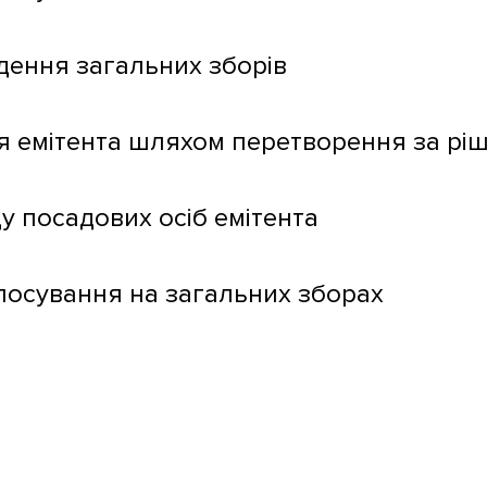
дення загальних зборів
я емітента шляхом перетворення за рі
ду посадових осіб емітента
лосування на загальних зборах