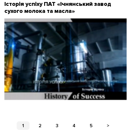
Історія успіху ПАТ «Ічнянський завод
сухого молока та масла»
1
2
3
4
5
>