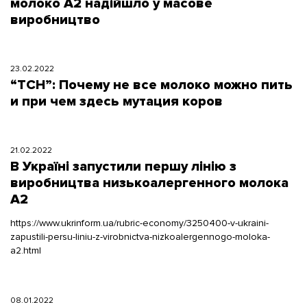
молоко А2 надійшло у масове
виробництво
23.02.2022
“ТСН”: Почему не все молоко можно пить
и при чем здесь мутация коров
21.02.2022
В Україні запустили першу лінію з
виробництва низькоалергенного молока
А2
https://www.ukrinform.ua/rubric-economy/3250400-v-ukraini-
zapustili-persu-liniu-z-virobnictva-nizkoalergennogo-moloka-
a2.html
08.01.2022