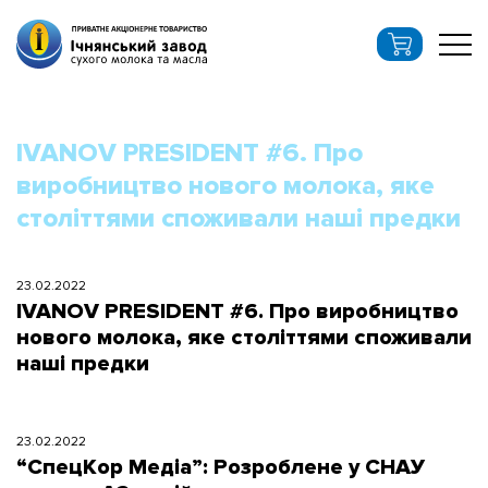
IVANOV PRESIDENT #6. Про
виробництво нового молока, яке
століттями споживали наші предки
23.02.2022
IVANOV PRESIDENT #6. Про виробництво
нового молока, яке століттями споживали
наші предки
23.02.2022
“СпецКор Медіа”: Розроблене у СНАУ