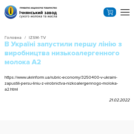
Головна
IZSM-TV
В Україні запустили першу лінію з
виробництва низькоалергенного
молока А2
https://www.ukrinform.ua/rubric-economy/3250400-v-ukraini-
zapustili-persu-liniu-z-virobnictva-nizkoalergennogo-moloka-
a2.html
21.02.2022